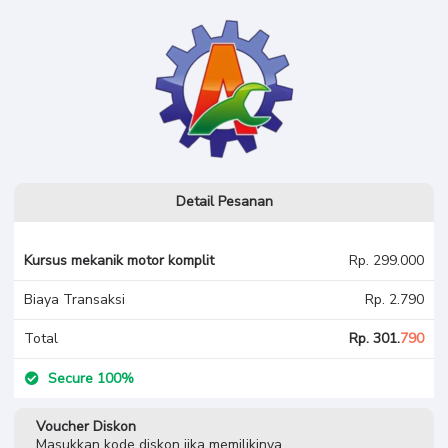
imam
Kursus
mekanik motor komplit
Detail Pesanan
Kursus mekanik motor komplit
Rp. 299.000
Biaya Transaksi
Rp. 2.790
Total
Rp. 301.
790
Secure 100%
Voucher Diskon
Masukkan kode diskon jika memilikinya