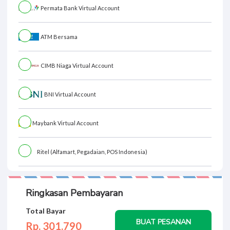
Permata Bank Virtual Account
ATM Bersama
CIMB Niaga Virtual Account
BNI Virtual Account
Maybank Virtual Account
Ritel (Alfamart, Pegadaian, POS Indonesia)
Ringkasan Pembayaran
Total Bayar
BUAT PESANAN
Rp. 301.
790