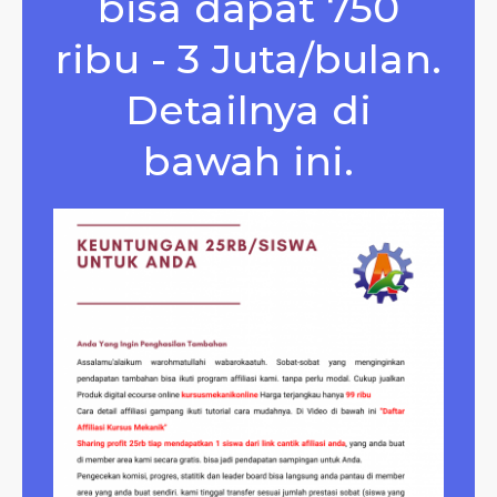
bisa dapat 750
ribu - 3 Juta/bulan.
Detailnya di
bawah ini.