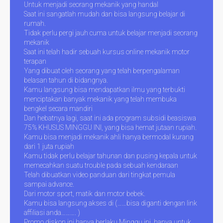
Untuk menjadi seorang mekanik yang handal
Saat ini sangatlah mudah dan bisa langsung belajar di
rumah.
Tidak perlu pergi jauh cuma untuk belajar menjadi seorang
mekanik
Saat ini telah hadir sebuah kursus online mekanik motor
terapan
Yang dibuat oleh seorang yang telah berpengalaman
belasan tahun di bidangnya.
Kamu langsung bisa mendapatkan ilmu yang terbukti
menciptakan banyak mekanik yang telah membuka
bengkel secara mandiri
Dan hebatnya lagi, saat ini ada program subsidi beasiswa
75% KHUSUS MINGGU INI, yang bisa hemat jutaan rupiah.
Kamu bisa menjadi mekanik ahli hanya bermodal kurang
dari 1 juta rupiah
Kamu tidak perlu belajar tahunan dan pusing kepala untuk
memecahkan suatu trouble pada sebuah kendaraan
Telah dibuatkan video panduan dari tingkat pemula
sampai advance.
Dari motor sport, matik dan motor bebek.
Kamu bisa langsung akses di (……bisa diganti dengan link
affiliasi anda………. )
Promo diskon ini hanya berlaku Minggu ini, hanya untuk