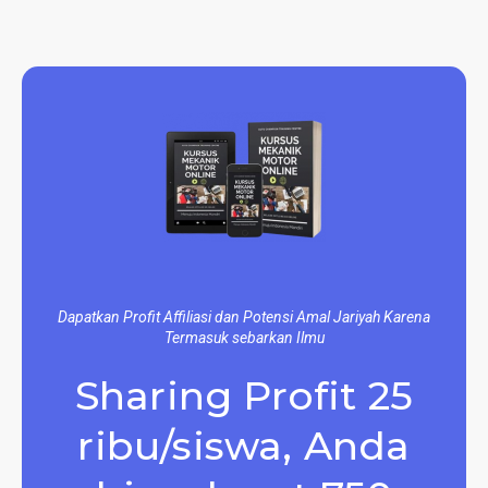
Dapatkan Profit Affiliasi dan Potensi Amal Jariyah Karena
Termasuk sebarkan Ilmu
Sharing Profit 25
ribu/siswa, Anda