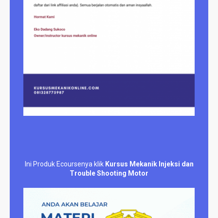
Ini Produk Ecoursenya klik
Kursus Mekanik Injeksi dan
Trouble Shooting Motor